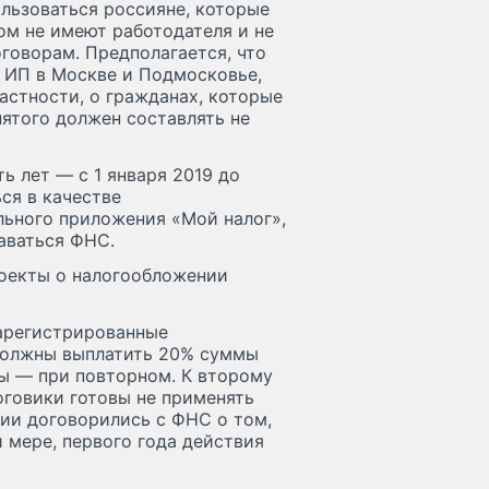
ользоваться россияне, которые
ом не имеют работодателя и не
говорам. Предполагается, что
и ИП в Москве и Подмосковье,
частности, о гражданах, которые
нятого должен составлять не
ь лет — с 1 января 2019 до
ся в качестве
ьного приложения «Мой налог»,
аваться ФНС.
роекты о налогообложении
зарегистрированные
должны выплатить 20% суммы
ы — при повторном. К второму
оговики готовы не применять
рии договорились с ФНС о том,
 мере, первого года действия