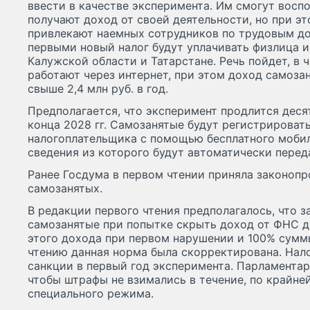
ввести в качестве эксперимента. Им смогут восп
получают доход от своей деятельности, но при эт
привлекают наемных сотрудников по трудовым до
первыми новый налог будут уплачивать физлица 
Калужской области и Татарстане. Речь пойдет, в 
работают через интернет, при этом доход самоза
свыше 2,4 млн руб. в год.
Предполагается, что эксперимент продлится десят
конца 2028 гг. Самозанятые будут регистрировать
налогоплательщика с помощью бесплатного мобил
сведения из которого будут автоматически перед
Ранее Госдума в первом чтении приняла законоп
самозанятых.
В редакции первого чтения предполагалось, что 
самозанятые при попытке скрыть доход от ФНС 
этого дохода при первом нарушении и 100% сумм
чтению данная норма была скорректирована. Нал
санкции в первый год эксперимента. Парламента
чтобы штрафы не взимались в течение, по крайней
специального режима.