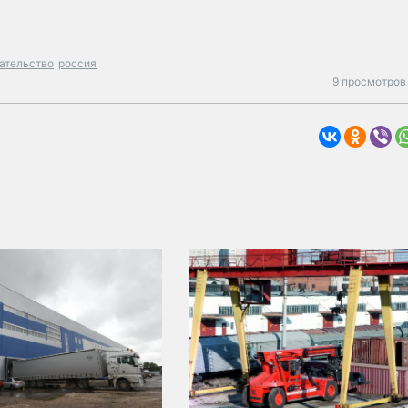
ательство
россия
9 просмотров