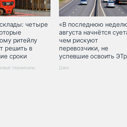
 склады: четыре
«В последнюю недел
которые
августа начнётся суета
ому ритейлу
чем рискуют
т решить в
перевозчики, не
ие сроки
успевшие освоить ЭТ
зовые терминалы
Дзен