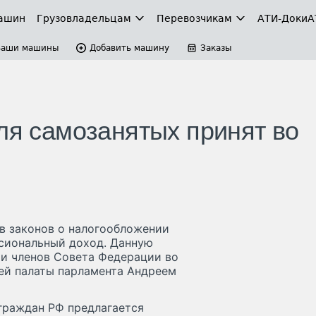
ашин
Грузовладельцам
Перевозчикам
АТИ-Доки
А
Ваши машины
Добавить машину
Заказы
ля самозанятых принят во
ов законов о налогообложении
сиональный доход. Данную
 и членов Совета Федерации во
ней палаты парламента Андреем
граждан РФ предлагается