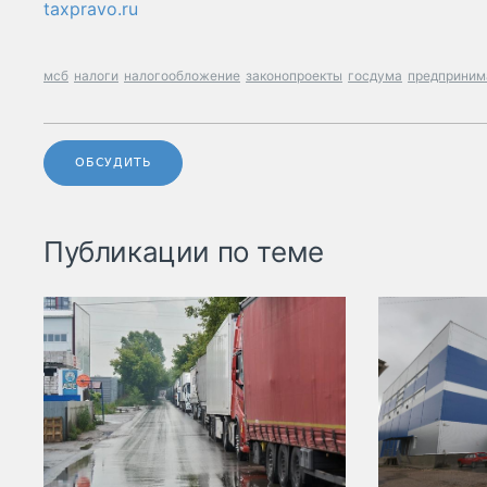
taxpravo.ru
мсб
налоги
налогообложение
законопроекты
госдума
предприним
ОБСУДИТЬ
Публикации по теме