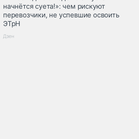
начнётся суета!»: чем рискуют
перевозчики, не успевшие освоить
ЭТрН
Дзен