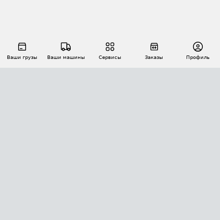
Ваши грузы
Ваши машины
Сервисы
Заказы
Профиль
АВТОМАТИЗАЦИЯ ПЕРЕВОЗОК
Площадки
Заказы
Торги
Тендеры
АТИ-Доки
GPS-мониторинг
АТИ Мессенджер
Цепочки грузов
API ATI.SU
ПОЛЕЗНОЕ
Расчет расстояний
БЕЗОПАСНОСТЬ
Академия ATI.SU
ATI.SU о безопасности
Звезды ATI.SU на вашем сайте
КОНТАКТЫ И ТАРИФЫ