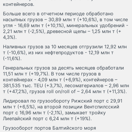
контейнеров.
Больше всего в отчетном периоде обработано
насыпных грузов – 30,89 млн т (+10,6%), в том числе
угля - 16,69 млн т (+10,1%), минеральных удобрений -
2,21 млн т (-2,5%), древесной щепы – 1,25 млн т (+
4,3%).
Наливных грузов за 10 месяцев отгрузили 12,92 млн
т (-10,6%), из них нефтепродуктов - 12,19 млн т
(-11,6%).
Генеральных грузов за десять месяцев обработали
11,51 млн т (+19,7%). В том числе грузов в
контейнерах - 4,09 млн т (+6,9%), контейнеров –
381,535 тыс. TEU (+3,7%), лесоматериалов – 2,96 млн
т (+47,2%), грузов roll on/roll of – 2,64 млн т (+11,3%).
Лидировал по грузообороту Рижский порт с 29,91
млн т (+6,5%), на второй позиции Вентспилсский
порт с 16,96 млн т (-2,1%), замыкает тройку
Лиепайский порт с 6,24 млн т (+19%).
Грузооборот портов Балтийского моря