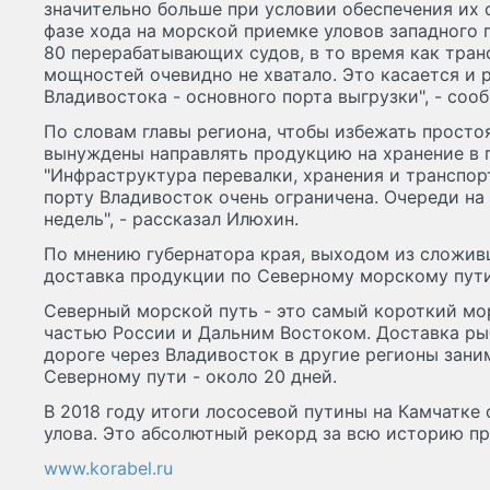
значительно больше при условии обеспечения их о
фазе хода на морской приемке уловов западного
80 перерабатывающих судов, в то время как тра
мощностей очевидно не хватало. Это касается и 
Владивостока - основного порта выгрузки", - соо
По словам главы региона, чтобы избежать просто
вынуждены направлять продукцию на хранение в п
"Инфраструктура перевалки, хранения и транспо
порту Владивосток очень ограничена. Очереди на
недель", - рассказал Илюхин.
По мнению губернатора края, выходом из сложив
доставка продукции по Северному морскому пути
Северный морской путь - это самый короткий мо
частью России и Дальним Востоком. Доставка ры
дороге через Владивосток в другие регионы зани
Северному пути - около 20 дней.
В 2018 году итоги лососевой путины на Камчатке 
улова. Это абсолютный рекорд за всю историю п
www.korabel.ru