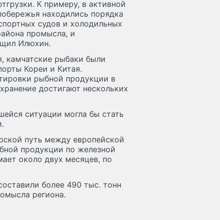
тгрузки. К примеру, в активной
 побережья находились порядка
нспортных судов и холодильных
района промысла, и
бщил Илюхин.
я, камчатские рыбаки были
орты Кореи и Китая.
ртировки рыбной продукции в
 хранение достигают нескольких
шейся ситуации могла бы стать
.
рской путь между европейской
бной продукции по железной
мает около двух месяцев, по
составили более 490 тыс. тонн
ромысла региона.