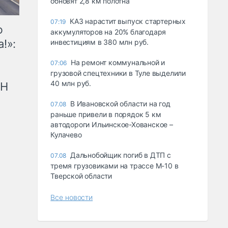
обновят 2,8 км полотна
КАЗ нарастит выпуск стартерных
07:19
ю
аккумуляторов на 20% благодаря
!»:
инвестициям в 380 млн руб.
На ремонт коммунальной и
07:06
грузовой спецтехники в Туле выделили
40 млн руб.
рН
В Ивановской области на год
07.08
раньше привели в порядок 5 км
автодороги Ильинское-Хованское –
Кулачево
Дальнобойщик погиб в ДТП с
07.08
тремя грузовиками на трассе М-10 в
Тверской области
Все новости