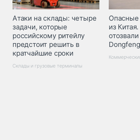
Опасные
Атаки на склады: четыре
из Китая.
задачи, которые
отозвали
российскому ритейлу
Dongfeng
предстоит решить в
кратчайшие сроки
Коммерчески
Склады и грузовые терминалы