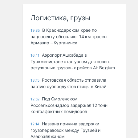
Логистика, грузы
В Краснодарском крае по
19:35
нацпроекту обновляют 14 км трассы
Армавир – Курганинск
Аэропорт Ашхабада в
16:41
Туркменистане стал узлом для новых
регулярных грузовых рейсов Air Belgium
Ростовская область отправила
13:15
партию субпродуктов птицы в Китай
Под Смоленском
12:52
Россельхознадзор задержал 12 тонн
контрафактных помидоров
Названа причина задержки
12:14
грузоперевозок между Грузией и
Азербайджаном