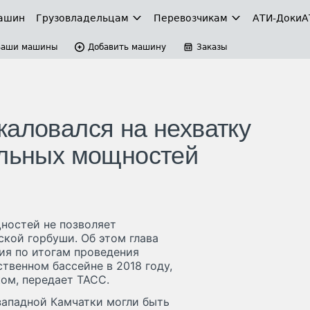
ашин
Грузовладельцам
Перевозчикам
АТИ-Доки
А
Ваши машины
Добавить машину
Заказы
жаловался на нехватку
ильных мощностей
ностей не позволяет
кой горбуши. Об этом глава
ия по итогам проведения
твенном бассейне в 2018 году,
ом, передает ТАСС.
западной Камчатки могли быть