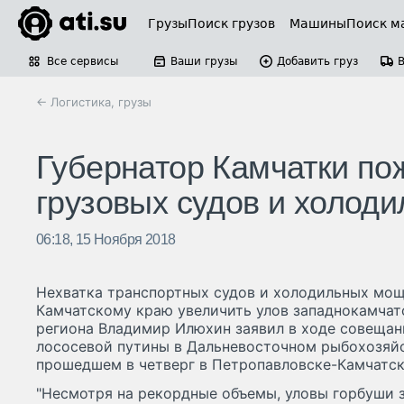
Грузы
Поиск грузов
Машины
Поиск м
Все сервисы
Ваши грузы
Добавить груз
← Логистика, грузы
Губернатор Камчатки по
грузовых судов и холод
06:18, 15 Ноября 2018
Нехватка транспортных судов и холодильных мощ
Камчатскому краю увеличить улов западнокамчатс
региона Владимир Илюхин заявил в ходе совещан
лососевой путины в Дальневосточном рыбохозяйс
прошедшем в четверг в Петропавловске-Камчатск
"Несмотря на рекордные объемы, уловы горбуши 