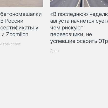
 бетономешалки
«В последнюю недел
 В России
августа начнётся суета
 сертификаты у
чем рискуют
 и Zoomlion
перевозчики, не
успевшие освоить ЭТ
й транспорт
Дзен