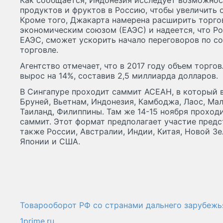
Как сообщается, Индонезия исследует возможнос
продуктов и фруктов в Россию, чтобы увеличить 
Кроме того, Джакарта намерена расширить торго
экономическим союзом (ЕАЭС) и надеется, что Ро
ЕАЭС, сможет ускорить начало переговоров по с
торговле.
Агентство отмечает, что в 2017 году объем торг
вырос на 14%, составив 2,5 миллиарда долларов.
В Сингапуре проходит саммит АСЕАН, в который в
Бруней, Вьетнам, Индонезия, Камбоджа, Лаос, Мал
Таиланд, Филиппины. Там же 14-15 ноября проходи
саммит. Этот формат предполагает участие предс
также России, Австралии, Индии, Китая, Новой Зе
Японии и США.
Товарооборот РФ со странами дальнего зарубежь
1prime.ru