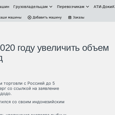
ашин
Грузовладельцам
Перевозчикам
АТИ-Доки
А
Ваши машины
Добавить машину
Заказы
020 году увеличить объем
д
м торговли с Россией до 5
рг со ссылкой на заявление
додо.
тился со своим индонезийским