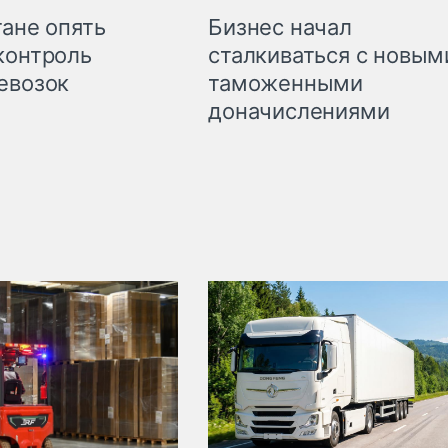
Бизнес начал
тане опять
сталкиваться с новым
контроль
таможенными
евозок
доначислениями