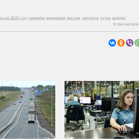
ны на 2020 год
саммиты
индонезия
россия
сингапур
путин
видодо
8 просмотров