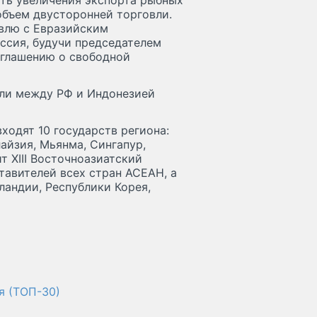
ть увеличения экспорта рыбных
объем двусторонней торговли.
влю с Евразийским
ссия, будучи председателем
оглашению о свободной
овли между РФ и Индонезией
ходят 10 государств региона:
айзия, Мьянма, Сингапур,
т XIII Восточноазиатский
тавителей всех стран АСЕАН, а
ландии, Республики Корея,
я (ТОП-30)