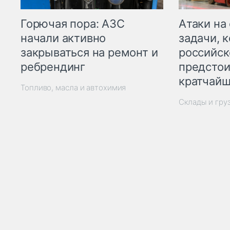
Горючая пора: АЗС
Атаки на
начали активно
задачи, 
закрываться на ремонт и
российск
ребрендинг
предстои
кратчайш
Топливо, масла и автохимия
Склады и гру