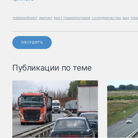
товарооборот
импорт
рост товаропотоков
сотрудничество
вэд
пла
ОБСУДИТЬ
Публикации по теме