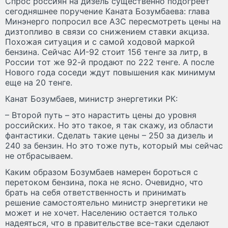
Спрос россиян на дизель существенно подогреет
сегодняшнее поручение Каната Бозумбаева: глава
Минэнерго попросил все АЗС пересмотреть цены на
дизтопливо в связи со снижением ставки акциза.
Похожая ситуация и с самой ходовой маркой
бензина. Сейчас АИ-92 стоит 156 тенге за литр, в
России тот же 92-й продают по 222 тенге. А после
Нового года соседи ждут повышения как минимум
еще на 20 тенге.
Канат Бозумбаев, министр энергетики РК:
– Второй путь – это нарастить цены до уровня
российских. Но это такое, я так скажу, из области
фантастики. Сделать такие цены – 250 за дизель и
240 за бензин. Но это тоже путь, который мы сейчас
не отбрасываем.
Каким образом Бозумбаев намерен бороться с
перетоком бензина, пока не ясно. Очевидно, что
брать на себя ответственность и принимать
решение самостоятельно министр энергетики не
может и не хочет. Населению остается только
надеяться, что в правительстве все-таки сделают