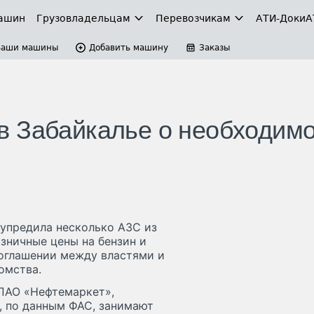
ашин
Грузовладельцам
Перевозчикам
АТИ-Доки
А
Ваши машины
Добавить машину
Заказы
в Забайкалье о необходимо
упредила несколько АЗС из
зничные цены на бензин и
соглашении между властями и
омства.
ПАО «Нефтемаркет»,
, по данным ФАС, занимают