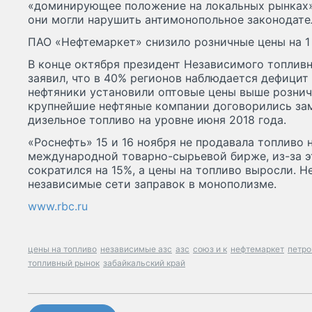
«доминирующее положение на локальных рынках».
они могли нарушить антимонопольное законодате
ПАО «Нефтемаркет» снизило розничные цены на 1 
В конце октября президент Независимого топлив
заявил, что в 40% регионов наблюдается дефицит 
нефтяники установили оптовые цены выше розничн
крупнейшие нефтяные компании договорились зам
дизельное топливо на уровне июня 2018 года.
«Роснефть» 15 и 16 ноября не продавала топливо
международной товарно-сырьевой бирже, из-за э
сократился на 15%, а цены на топливо выросли. 
независимые сети заправок в монополизме.
www.rbc.ru
цены на топливо
независимые азс
азс
союз и к
нефтемаркет
петро
топливный рынок
забайкальский край