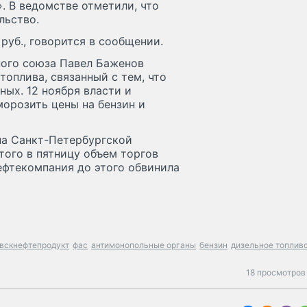
 В ведомстве отметили, что
льство.
руб., говорится в сообщении.
ного союза Павел Баженов
топлива, связанный с тем, что
ых. 12 ноября власти и
орозить цены на бензин и
 на Санкт-Петербургской
того в пятницу объем торгов
Нефтекомпания до этого обвинила
вскнефтепродукт
фас
антимонопольные органы
бензин
дизельное топлив
18 просмотров