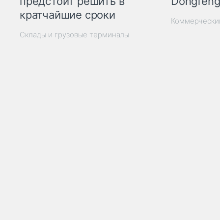
Dongfeng
предстоит решить в
кратчайшие сроки
Коммерчески
Склады и грузовые терминалы