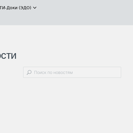
ТИ-Доки (ЭДО)
сти