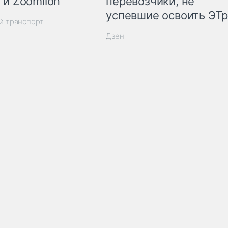
 и Zoomlion
перевозчики, не
успевшие освоить ЭТ
й транспорт
Дзен