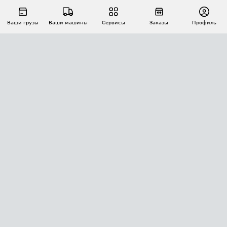
Ваши грузы
Ваши машины
Сервисы
Заказы
Профиль
АВТОМАТИЗАЦИЯ ПЕРЕВОЗОК
Площадки
Заказы
Торги
Тендеры
АТИ-Доки
GPS-мониторинг
АТИ Мессенджер
Цепочки грузов
API ATI.SU
ПОЛЕЗНОЕ
Расчет расстояний
БЕЗОПАСНОСТЬ
Академия ATI.SU
ATI.SU о безопасности
Звезды ATI.SU на вашем сайте
КОНТАКТЫ И ТАРИФЫ
Памятка по проверке контрагентов
Индекс ATI.SU FTL РФ
О системе ATI.SU
Светофор+
Средние ставки
ИНФОРМАЦИЯ
Контактная информация
Страхование