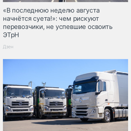
«В последнюю неделю августа
начнётся суета!»: чем рискуют
перевозчики, не успевшие освоить
ЭТрН
Дзен