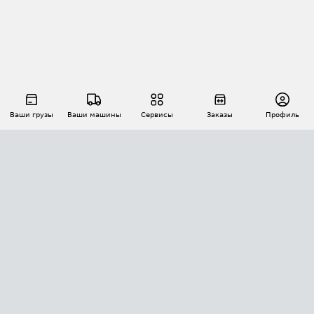
Ваши грузы
Ваши машины
Сервисы
Заказы
Профиль
АВТОМАТИЗАЦИЯ ПЕРЕВОЗОК
Площадки
Заказы
Торги
Тендеры
АТИ-Доки
GPS-мониторинг
АТИ Мессенджер
Цепочки грузов
API ATI.SU
ПОЛЕЗНОЕ
Расчет расстояний
БЕЗОПАСНОСТЬ