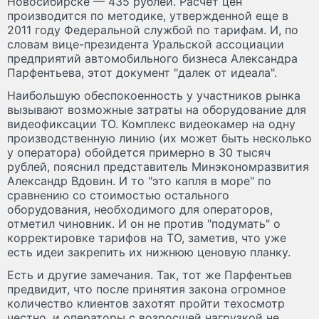
Новосибирске — 435 рублей. Расчет цен
производится по методике, утвержденной еще в
2011 году Федеральной службой по тарифам. И, по
словам вице-президента Уральской ассоциации
предприятий автомобильного бизнеса Александра
Парфентьева, этот документ "далек от идеала".
Наибольшую обеспокоенность у участников рынка
вызывают возможные затраты на оборудование для
видеофиксации ТО. Комплекс видеокамер на одну
производственную линию (их может быть несколько
у оператора) обойдется примерно в 30 тысяч
рублей, пояснил представитель Минэкономразвития
Александр Вдовин. И то "это капля в море" по
сравнению со стоимостью остального
оборудования, необходимого для операторов,
отметил чиновник. И он не против "подумать" о
корректировке тарифов на ТО, заметив, что уже
есть идеи закрепить их нижнюю ценовую планку.
Есть и другие замечания. Так, тот же Парфентьев
предвидит, что после принятия закона огромное
количество клиентов захотят пройти техосмотр
честно, и операторы с возросшей нагрузкой не