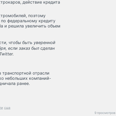
ктрокаров, действие кредита
ектромобилей, поэтому
т по федеральному кредиту
la и решила увеличить объем
сти, чтобы быть уверенной
бря, если заказ был сделан
witter.
в транспортной отрасли
ько небольших компаний-
дничала ранее.
ли
сша
9 просмотров