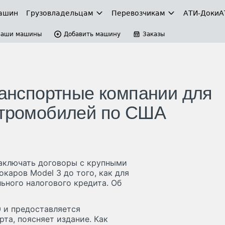
ашин
Грузовладельцам
Перевозчикам
АТИ-Доки
А
Ваши машины
Добавить машину
Заказы
ранспортные компании для
ктромобилей по США
заключать договоры с крупными
каров Model 3 до того, как для
ьного налогового кредита. Об
 и предоставляется
та, поясняет издание. Как