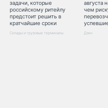
задачи, которые
августа н
российскому ритейлу
чем рис
предстоит решить в
перевозч
кратчайшие сроки
успевшие
Склады и грузовые терминалы
Дзен