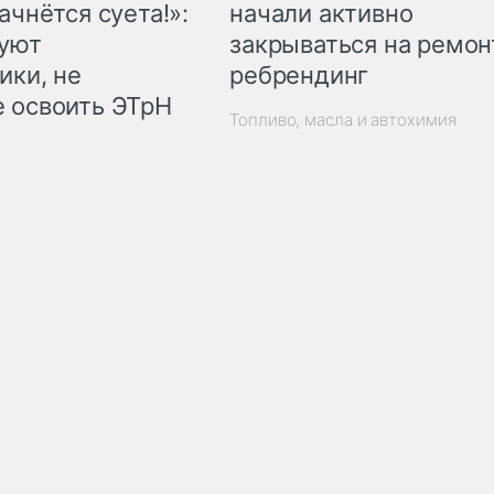
начали активно
ачнётся суета!»:
закрываться на ремон
куют
ребрендинг
ики, не
 освоить ЭТрН
Топливо, масла и автохимия