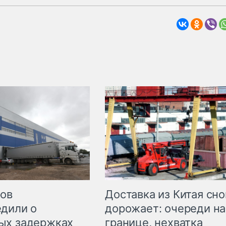
Доставка из Китая сно
ров
дорожает: очереди на
дили о
границе, нехватка
ых задержках