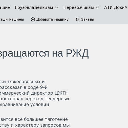
ашин
Грузовладельцам
Перевозчикам
АТИ-Доки
А
Ваши машины
Добавить машину
Заказы
звращаются на РЖД
вки тяжеловесных и
рассказал в ходе 9-й
коммерческий директор ЦЖТН
собствовал переход тендерных
ыравнивание условий
вится все большее тяготение
ству и характеру запросов мы