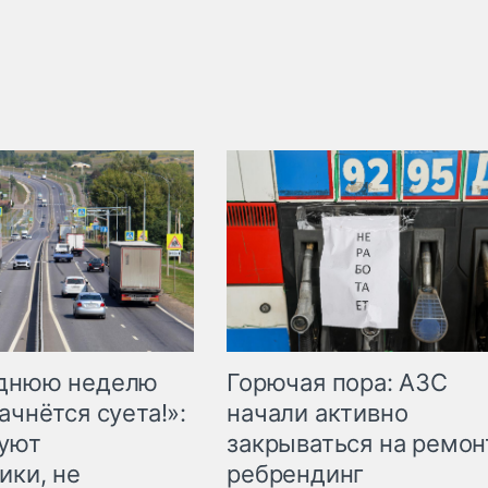
Горючая пора: АЗС
еднюю неделю
начали активно
ачнётся суета!»:
закрываться на ремон
куют
ребрендинг
ики, не