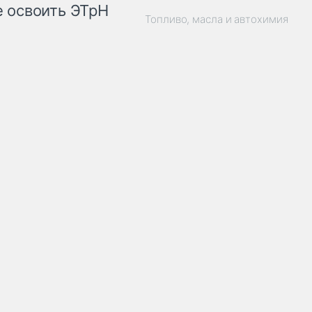
 освоить ЭТрН
Топливо, масла и автохимия