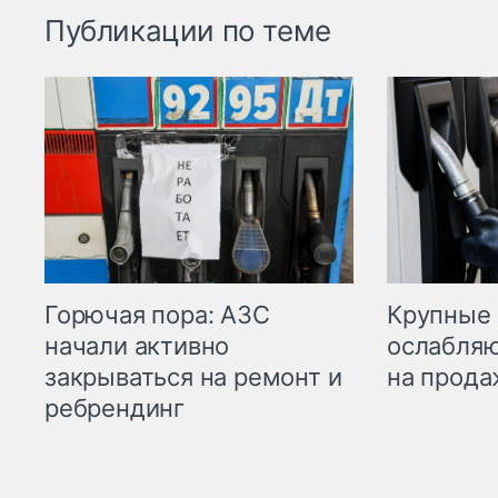
Публикации по теме
Горючая пора: АЗС
Крупные 
начали активно
ослабляю
закрываться на ремонт и
на прода
ребрендинг