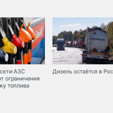
сети АЗС
Дизель остаётся в Ро
т ограничения
жу топлива