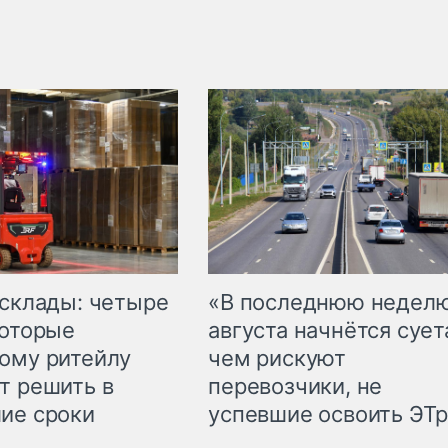
 склады: четыре
«В последнюю недел
которые
августа начнётся суета
ому ритейлу
чем рискуют
т решить в
перевозчики, не
ие сроки
успевшие освоить ЭТ