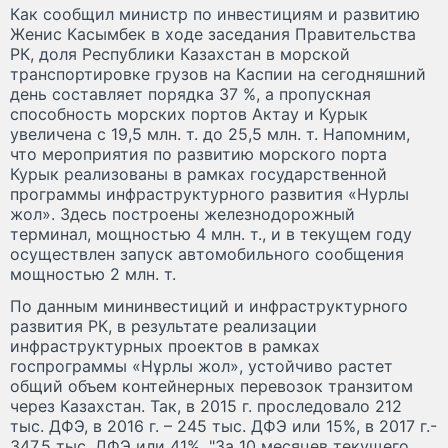
Как сообщил министр по инвестициям и развитию
Женис Касымбек в ходе заседания Правительства
РК, доля Республики Казахстан в морской
транспортировке грузов на Каспии на сегодняшний
день составляет порядка 37 %, а пропускная
способность морских портов Актау и Курык
увеличена с 19,5 млн. т. до 25,5 млн. т. Напомним,
что мероприятия по развитию морского порта
Курык реализованы в рамках государственной
программы инфраструктурного развития «Нурлы
жол». Здесь построены железнодорожный
терминал, мощностью 4 млн. т., и в текущем году
осуществлен запуск автомобильного сообщения
мощностью 2 млн. т.
По данным мининвестиций и инфраструктурного
развития РК, в результате реализации
инфраструктурных проектов в рамках
госпрограммы «Нұрлы жол», устойчиво растет
общий объем контейнерных перевозок транзитом
через Казахстан. Так, в 2015 г. проследовало 212
тыс. ДФЭ, в 2016 г. – 245 тыс. ДФЭ или 15%, в 2017 г.-
347,5 тыс. ДФЭ или 41%. "За 10 месяцев текущего