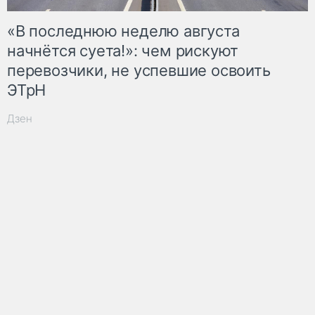
«В последнюю неделю августа
начнётся суета!»: чем рискуют
перевозчики, не успевшие освоить
ЭТрН
Дзен