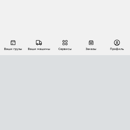
Ваши грузы
Ваши машины
Сервисы
Заказы
Профиль
АВТОМАТИЗАЦИЯ ПЕРЕВОЗОК
Площадки
Заказы
Торги
Тендеры
АТИ-Доки
GPS-мониторинг
АТИ Мессенджер
Цепочки грузов
API ATI.SU
ПОЛЕЗНОЕ
Расчет расстояний