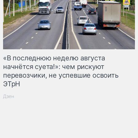
«В последнюю неделю августа
начнётся суета!»: чем рискуют
перевозчики, не успевшие освоить
ЭТрН
Дзен