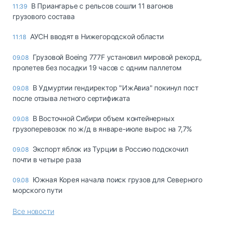
В Приангарье с рельсов сошли 11 вагонов
11:39
грузового состава
АУСН вводят в Нижегородской области
11:18
Грузовой Boeing 777F установил мировой рекорд,
09.08
пролетев без посадки 19 часов с одним паллетом
В Удмуртии гендиректор "ИжАвиа" покинул пост
09.08
после отзыва летного сертификата
В Восточной Сибири объем контейнерных
09.08
грузоперевозок по ж/д в январе-июле вырос на 7,7%
Экспорт яблок из Турции в Россию подскочил
09.08
почти в четыре раза
Южная Корея начала поиск грузов для Северного
09.08
морского пути
Все новости