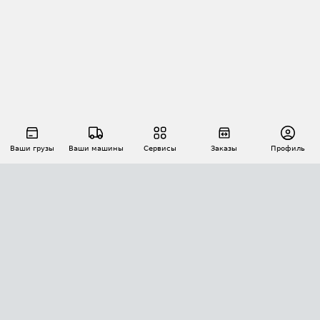
Ваши грузы
Ваши машины
Сервисы
Заказы
Профиль
АВТОМАТИЗАЦИЯ ПЕРЕВОЗОК
Площадки
Заказы
Торги
Тендеры
АТИ-Доки
GPS-мониторинг
АТИ Мессенджер
Цепочки грузов
API ATI.SU
ПОЛЕЗНОЕ