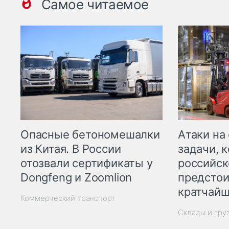
Самое читаемое
Опасные бетономешалки
Атаки на
из Китая. В России
задачи, 
отозвали сертификаты у
российск
Dongfeng и Zoomlion
предстои
кратчайш
Коммерческий транспорт
Склады и гру