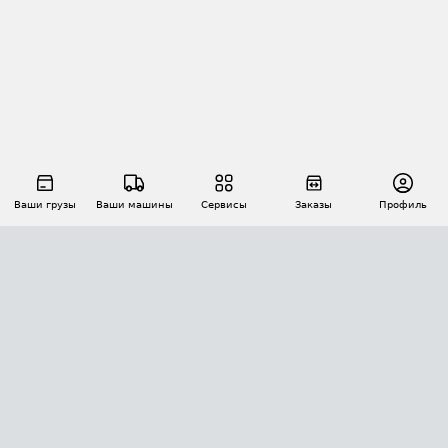
Ваши грузы
Ваши машины
Сервисы
Заказы
Профиль
АВТОМАТИЗАЦИЯ ПЕРЕВОЗОК
Площадки
Заказы
Торги
Тендеры
АТИ-Доки
GPS-мониторинг
АТИ Мессенджер
Цепочки грузов
API ATI.SU
ПОЛЕЗНОЕ