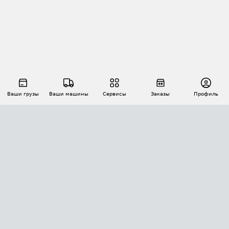
Ваши грузы
Ваши машины
Сервисы
Заказы
Профиль
АВТОМАТИЗАЦИЯ ПЕРЕВОЗОК
Площадки
Заказы
Торги
Тендеры
АТИ-Доки
GPS-мониторинг
АТИ Мессенджер
Цепочки грузов
API ATI.SU
ПОЛЕЗНОЕ