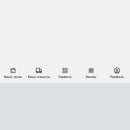
Ваши грузы
Ваши машины
Сервисы
Заказы
Профиль
АВТОМАТИЗАЦИЯ ПЕРЕВОЗОК
Площадки
Заказы
Торги
Тендеры
АТИ-Доки
GPS-мониторинг
АТИ Мессенджер
Цепочки грузов