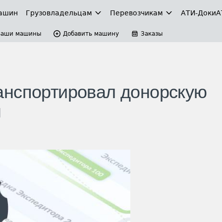
ашин
Грузовладельцам
Перевозчикам
АТИ-Доки
А
Ваши машины
Добавить машину
Заказы
анспортировал донорскую
м