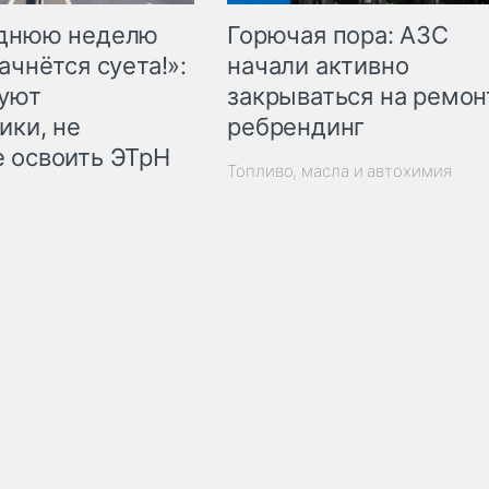
Горючая пора: АЗС
еднюю неделю
начали активно
ачнётся суета!»:
закрываться на ремон
куют
ребрендинг
ики, не
 освоить ЭТрН
Топливо, масла и автохимия