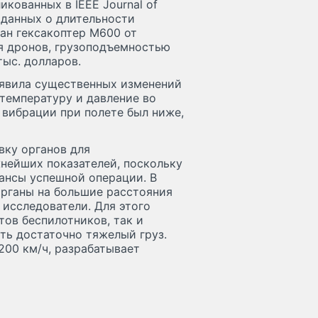
икованных в IEEE Journal of
ет данных о длительности
ан гексакоптер M600 от
ля дронов, грузоподъемностью
тыс. долларов.
выявила существенных изменений
 температуру и давление во
 вибрации при полете был ниже,
вку органов для
жнейших показателей, поскольку
ансы успешной операции. В
органы на большие расстояния
исследователи. Для этого
тов беспилотников, так и
ть достаточно тяжелый груз.
200 км/ч, разрабатывает