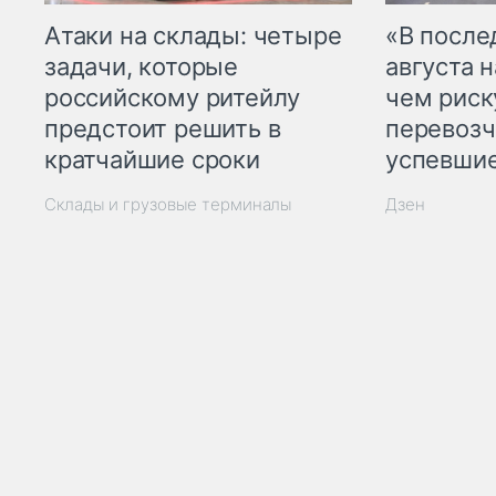
Атаки на склады: четыре
«В посл
задачи, которые
августа н
российскому ритейлу
чем рис
предстоит решить в
перевозч
кратчайшие сроки
успевшие
Склады и грузовые терминалы
Дзен