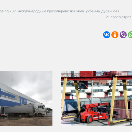
oeing 737
международные грузоперевозки
киев
украина
дубай
оаэ
21 просмотров