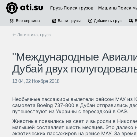
Грузы
Поиск грузов
Машины
Поиск м
Все сервисы
Ваши грузы
Добавить груз
← Логистика, грузы
"Международные Авиали
Дубай двух полугодовал
13:04, 22 Ноября 2018
Необычные пассажиры вылетели рейсом МАУ из Ки
самолета Boeing 737-800 в Дубай отправились дв
путешествуют из Украины с пересадкой в ОАЭ.
Животные появились на свет и выросли в Никола
малышей составляет шесть месяцев. Это далеко н
экзотических пассажиров на рейсе МАУ. За время