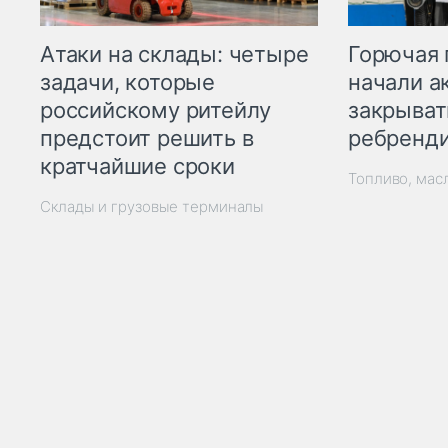
Горючая 
Атаки на склады: четыре
начали а
задачи, которые
закрыват
российскому ритейлу
ребренд
предстоит решить в
кратчайшие сроки
Топливо, мас
Склады и грузовые терминалы