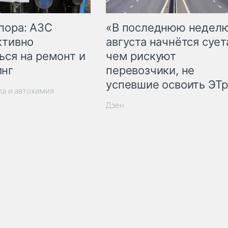
пора: АЗС
«В последнюю недел
ктивно
августа начнётся суета
ься на ремонт и
чем рискуют
инг
перевозчики, не
успевшие освоить ЭТ
ла и автохимия
Дзен