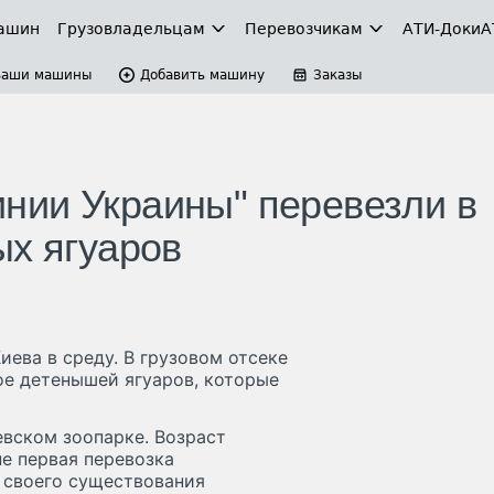
ашин
Грузовладельцам
Перевозчикам
АТИ-Доки
А
Ваши машины
Добавить машину
Заказы
нии Украины" перевезли в
ых ягуаров
ева в среду. В грузовом отсеке
ое детенышей ягуаров, которые
евском зоопарке. Возраст
е первая перевозка
 своего существования