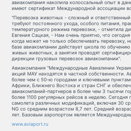
авиакомпания накопила колоссальный опыт в данн
имеют сертификат Международной ассоциации воз
"Перевозка животных - сложный и ответственный
требуют постоянного ухода, особого питания, пр
температурного режима перевозки, - отметила 
Евгения Сацкая, - Нам очень приятно, что сегодня
когда может не только обеспечивать перевозку, н
базе авиакомпании действует школа по обучению
живых животных, а занятия проводят сертифицир
дирекции грузовых перевозок авиакомпании".
Авиакомпания "Международные Авиалинии Украины
акций МАУ находятся в частной собственности. 
более чем с 50-ю городами и ключевыми пунктам
Африки, Ближнего Востока и стран СНГ и обеспе
авиакомпаний-партнеров в более чем 3 тысячи г
более 1100 регулярных рейсов в неделю. Сегодня
самолета различных модификаций, включая 30 ср
NG со средним возрастом 8,7 лет. Средний возрас
лет. Базовым аэропортом является Международны
www.aviaport.ru