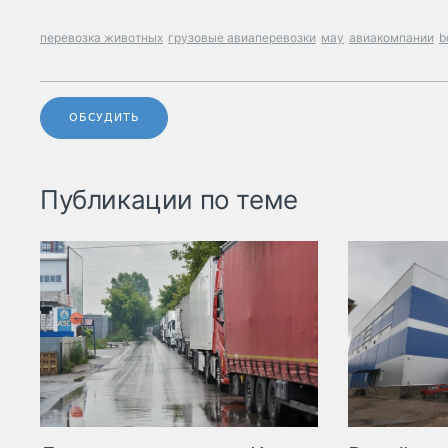
перевозка животных
грузовые авиаперевозки
мау
авиакомпании
b
ОБСУДИТЬ
Публикации по теме