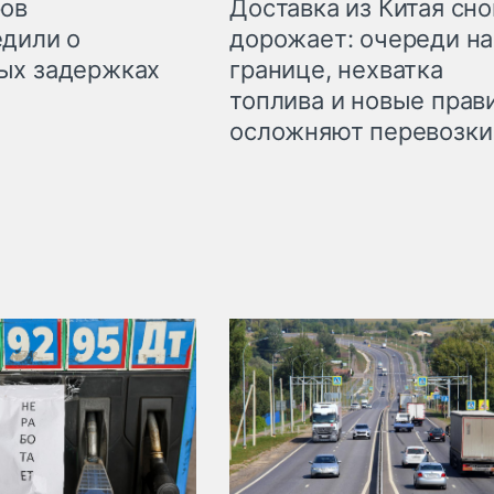
Доставка из Китая сно
ров
дорожает: очереди на
дили о
границе, нехватка
ых задержках
топлива и новые прав
осложняют перевозки