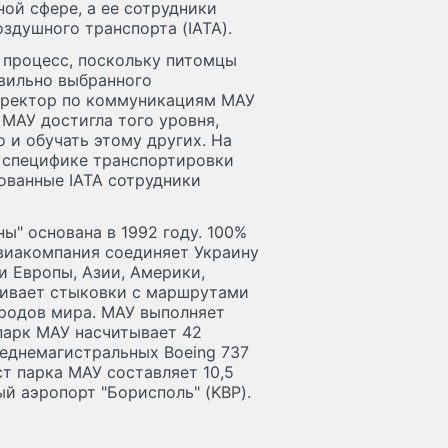
ой сфере, а ее сотрудники
душного транспорта (IATA).
 процесс, поскольку питомцы
авильно выбранного
директор по коммуникациям МАУ
 МАУ достигла того уровня,
о и обучать этому других. На
 специфике транспортировки
ованные IATA сотрудники
" основана в 1992 году. 100%
Авиакомпания соединяет Украину
и Европы, Азии, Америки,
чивает стыковки с маршрутами
ородов мира. МАУ выполняет
 парк МАУ насчитывает 42
еднемагистральных Boeing 737
т парка МАУ составляет 10,5
й аэропорт "Борисполь" (KBP).