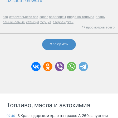
az.sputniknews.ru
азс
строительство азс
socar
аэропорты
продажа топлива
планы
самые-самые
стамбул
турция
азербайджан
17 просмотров всего.
ОБСУДИТЬ
Топливо, масла и автохимия
В Краснодарском крае на трассе А-260 запустили
07:40