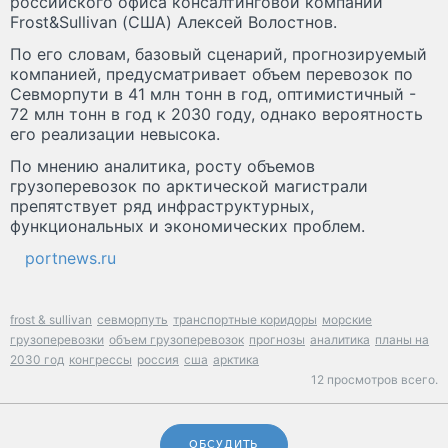
российского офиса консалтинговой компании
Frost&Sullivan (США) Алексей Волостнов.
По его словам, базовый сценарий, прогнозируемый
компанией, предусматривает объем перевозок по
Севморпути в 41 млн тонн в год, оптимистичный -
72 млн тонн в год к 2030 году, однако вероятность
его реализации невысока.
По мнению аналитика, росту объемов
грузоперевозок по арктической магистрали
препятствует ряд инфраструктурных,
функциональных и экономических проблем.
portnews.ru
frost & sullivan
севморпуть
транспортные коридоры
морские
грузоперевозки
объем грузоперевозок
прогнозы
аналитика
планы на
2030 год
конгрессы
россия
сша
арктика
12 просмотров всего.
ОБСУДИТЬ