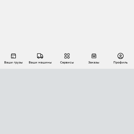
Ваши грузы
Ваши машины
Сервисы
Заказы
Профиль
АВТОМАТИЗАЦИЯ ПЕРЕВОЗОК
Площадки
Заказы
Торги
Тендеры
АТИ-Доки
GPS-мониторинг
АТИ Мессенджер
Цепочки грузов
API ATI.SU
ПОЛЕЗНОЕ