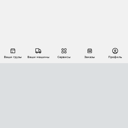
Ваши грузы
Ваши машины
Сервисы
Заказы
Профиль
АВТОМАТИЗАЦИЯ ПЕРЕВОЗОК
Площадки
Заказы
Торги
Тендеры
АТИ-Доки
GPS-мониторинг
АТИ Мессенджер
Цепочки грузов
API ATI.SU
ПОЛЕЗНОЕ