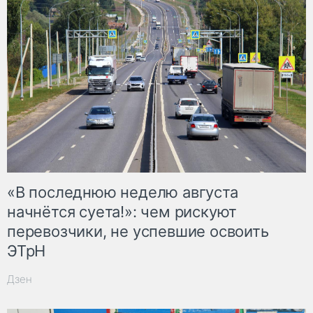
«В последнюю неделю августа
начнётся суета!»: чем рискуют
перевозчики, не успевшие освоить
ЭТрН
Дзен