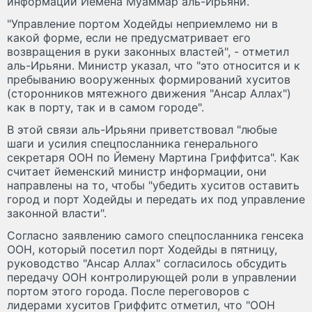
информации Йемена Муаммар аль-Ирьяни.
"Управление портом Ходейды неприемлемо ни в
какой форме, если не предусматривает его
возвращения в руки законных властей", - отметил
аль-Ирьяни. Министр указал, что "это относится и к
пребыванию вооруженных формирований хуситов
(сторонников мятежного движения "Ансар Аллах")
как в порту, так и в самом городе".
В этой связи аль-Ирьяни приветствовал "любые
шаги и усилия спецпосланника генерального
секретаря ООН по Йемену Мартина Гриффитса". Как
считает йеменский министр информации, они
направлены на то, чтобы "убедить хуситов оставить
город и порт Ходейды и передать их под управление
законной власти".
Согласно заявлению самого спецпосланника генсека
ООН, который посетил порт Ходейды в пятницу,
руководство "Ансар Аллах" согласилось обсудить
передачу ООН контролирующей роли в управлении
портом этого города. После переговоров с
лидерами хуситов Гриффитс отметил, что "ООН