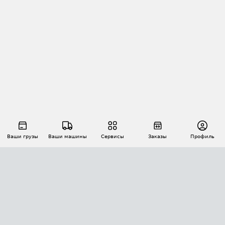
Ваши грузы
Ваши машины
Сервисы
Заказы
Профиль
АВТОМАТИЗАЦИЯ ПЕРЕВОЗОК
Площадки
Заказы
Торги
Тендеры
АТИ-Доки
GPS-мониторинг
АТИ Мессенджер
Цепочки грузов