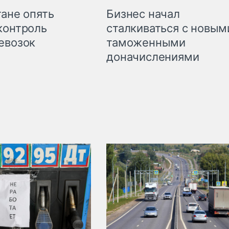
Бизнес начал
тане опять
сталкиваться с новым
контроль
таможенными
евозок
доначислениями