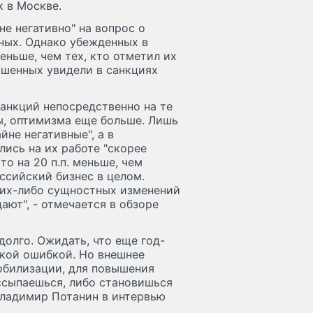
к в Москве.
не негативно" на вопрос о
ных. Однако убежденных в
еньше, чем тех, кто отметил их
рошенных увидели в санкциях
санкций непосредственно на те
ы, оптимизма еще больше. Лишь
йне негативные", а в
лись на их работе "скорее
о на 20 п.п. меньше, чем
ссийский бизнес в целом.
аких-либо сущностных изменений
ают", - отмечается в обзоре
долго. Ожидать, что еще год-
ской ошибкой. Но внешнее
обилизации, для повышения
ссыпаешься, либо становишься
 Владимир Потанин в интервью