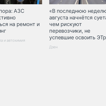
пора: АЗС
«В последнюю недел
ктивно
августа начнётся суета
ься на ремонт и
чем рискуют
инг
перевозчики, не
успевшие освоить ЭТ
ла и автохимия
Дзен