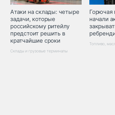
Горючая 
Атаки на склады: четыре
начали а
задачи, которые
закрыват
российскому ритейлу
ребренд
предстоит решить в
кратчайшие сроки
Топливо, мас
Склады и грузовые терминалы