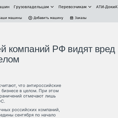
ашин
Грузовладельцам
Перевозчикам
АТИ-Доки
А
Ваши машины
Добавить машину
Заказы
й компаний РФ видят вред
целом
читают, что антироссийские
 бизнесе в целом. При этом
граничений отмечают лишь
wC.
ичных российских компаний,
едины сентября по начало