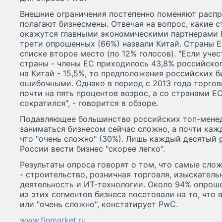
Внешние ограничения постепенно поменяют распр
полагают бизнесмены. Отвечая на вопрос, какие 
окажутся главными экономическими партнерами Р
трети опрошенных (66%) назвали Китай. Страны Е
списке второе место (по 12% голосов). "Если учест
страны - члены ЕС приходилось 43,8% российског
на Китай - 15,5%, то предположения российских 
ошибочными. Однако в период с 2013 года торго
почти на пять процентов возрос, а со странами ЕС
сократился", - говорится в обзоре.
Подавляющее большинство российских топ-менед
заниматься бизнесом сейчас сложно, а почти каж
что "очень сложно" (30%). Лишь каждый десятый 
России вести бизнес "скорее легко".
Результаты опроса говорят о том, что самые сло
- строительство, розничная торговля, изыскатель
деятельность и ИТ-технологии. Около 94% опрош
из этих сегментов бизнеса посетовали на то, что 
или "очень сложно", констатирует PwC.
www.finmarket.ru