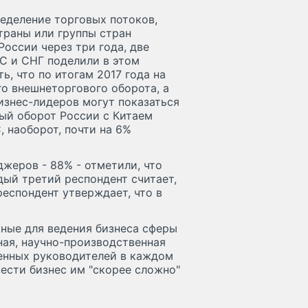
еделение торговых потоков,
страны или группы стран
оссии через три года, две
С и СНГ поделили в этом
ь, что по итогам 2017 года на
о внешнеторгового оборота, а
бизнес-лидеров могут показаться
вый оборот России с Китаем
, наоборот, почти на 6%
жеров - 88% - отметили, что
дый третий респондент считает,
респондент утверждает, что в
жные для ведения бизнеса сферы
ная, научно-производственная
енных руководителей в каждом
вести бизнес им "скорее сложно"