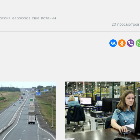
оссия
евросоюз
сша
потанин
20 просмотров 