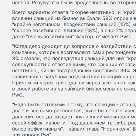
ноября. Результаты были представлены во вторни
Всего варианты ответа "скорее негативно" и "край
влиянии санкций на бизнес выбрали 59% опрошен
"крайне негативном" воздействии санкций (15%) м
"скорее позитивное" влияние (18%), а еще 2% оп
даже "очень позитивный" фактор, отмечает PwC.
"Когда дело доходит до вопросов о воздействии 
компании, которые возглавляют сами респондент
8% сказали, что последствия санкций для них "кра
совокупности с ответившими, что санкции отрази
негативно", число пострадавших составило 39%. Эт
заявивших о пагубном воздействии санкций на ро
Причем ни через три года, ни через шесть лет к
в своей работе из-за санкций бизнесмены не ожид
PwC.
"Надо быть готовыми к тому, что санкции - это на
два - и все само рассосется, было бы стратегиче
давление всегда создает внутренний мотив для м
своей эффективности. Под давлением ты либо ра
более эффективным", - заявил глава "Норникеля"
для опроса PwC.