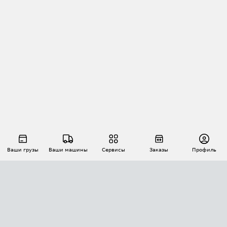
Ваши грузы
Ваши машины
Сервисы
Заказы
Профиль
АВТОМАТИЗАЦИЯ ПЕРЕВОЗОК
Площадки
Заказы
Торги
Тендеры
АТИ-Доки