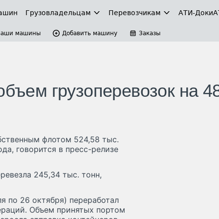
ашин
Грузовладельцам
Перевозчикам
АТИ-Доки
А
Ваши машины
Добавить машину
Заказы
 объем грузоперевозок на 
бственным флотом 524,58 тыс.
ода, говорится в пресс-релизе
евезла 245,34 тыс. тонн,
я по 26 октября) переработал
пераций. Объем принятых портом