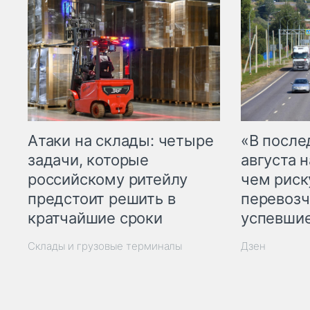
Атаки на склады: четыре
«В посл
задачи, которые
августа н
российскому ритейлу
чем рис
предстоит решить в
перевозч
кратчайшие сроки
успевшие
Склады и грузовые терминалы
Дзен