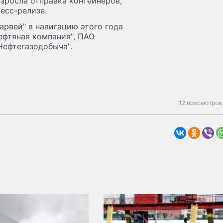
озросла отправка контейнеров,
ресс-релизе.
арвей" в навигацию этого года
ефтяная компания", ПАО
Нефтегазодобыча".
12 просмотров