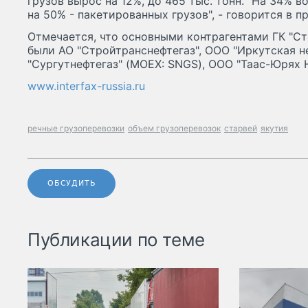
грузов вырос на 12%, до 465 тыс. тонн. "На 34% в
на 50% - пакетированных грузов", - говорится в п
Отмечается, что основными контрагентами ГК "Ст
были АО "Стройтранснефтегаз", ООО "Иркутская н
"Сургутнефтегаз" (MOEX: SNGS), ООО "Таас-Юрях 
www.interfax-russia.ru
речные грузоперевозки
объем грузоперевозок
старвей
якутия
ОБСУДИТЬ
Публикации по теме