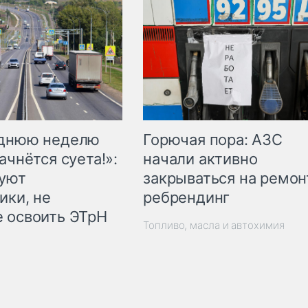
Горючая пора: АЗС
еднюю неделю
начали активно
ачнётся суета!»:
закрываться на ремон
куют
ребрендинг
ики, не
 освоить ЭТрН
Топливо, масла и автохимия