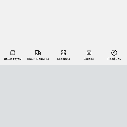
Ваши грузы
Ваши машины
Сервисы
Заказы
Профиль
АВТОМАТИЗАЦИЯ ПЕРЕВОЗОК
Площадки
Заказы
Торги
Тендеры
АТИ-Доки
GPS-мониторинг
АТИ Мессенджер
Цепочки грузов
API ATI.SU
ПОЛЕЗНОЕ