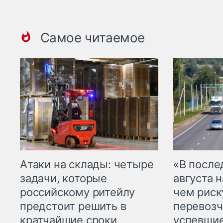
Самое читаемое
Атаки на склады: четыре
«В посл
задачи, которые
августа н
российскому ритейлу
чем рис
предстоит решить в
перевозч
кратчайшие сроки
успевшие