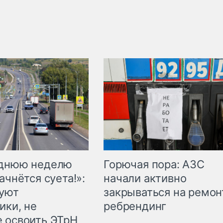
Горючая пора: АЗС
еднюю неделю
начали активно
ачнётся суета!»:
закрываться на ремон
куют
ребрендинг
ики, не
 освоить ЭТрН