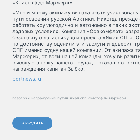
«Кристоф де Маржери».
«Мне и моему экипажу выпала честь участвовать
пути освоения русской Арктики. Никогда прежде 
работать круглогодично и автономно в таких экс
ледовых условиях. Компания «Совкомфлот» разра
безопасную логистику для проекта «Ямал СПГ». О
по достоинству оценили эти заслуги и доверил т
СПГ именно судну нашей компании. От экипажа т
Маржери», от всей нашей команды, хочу выразить
высокую оценку нашего труда», - сказал в ответ
награждения капитан Зыбко.
portnews.ru
газовозы
награждение
путин
ямал спг
кристоф де маржери
ОБСУДИТЬ