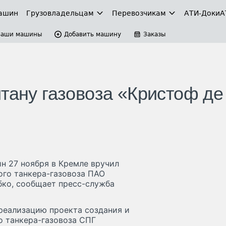
ашин
Грузовладельцам
Перевозчикам
АТИ-Доки
А
Ваши машины
Добавить машину
Заказы
тану газовоза «Кристоф де
н 27 ноября в Кремле вручил
ого танкера-газовоза ПАО
ко, сообщает пресс-служба
реализацию проекта создания и
о танкера-газовоза СПГ