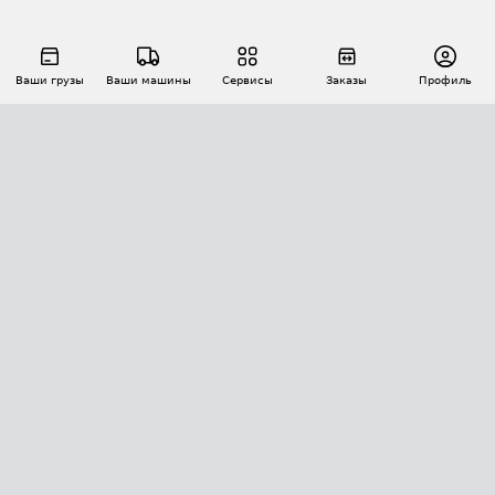
Ваши грузы
Ваши машины
Сервисы
Заказы
Профиль
АВТОМАТИЗАЦИЯ ПЕРЕВОЗОК
Площадки
Заказы
Торги
Тендеры
АТИ-Доки
GPS-мониторинг
АТИ Мессенджер
Цепочки грузов
API ATI.SU
ПОЛЕЗНОЕ
Расчет расстояний
БЕЗОПАСНОСТЬ
Академия ATI.SU
ATI.SU о безопасности
Звезды ATI.SU на вашем сайте
КОНТАКТЫ И ТАРИФЫ
Памятка по проверке контрагентов
Индекс ATI.SU FTL РФ
О системе ATI.SU
Светофор+