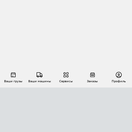
Ваши грузы
Ваши машины
Сервисы
Заказы
Профиль
АВТОМАТИЗАЦИЯ ПЕРЕВОЗОК
Площадки
Заказы
Торги
Тендеры
АТИ-Доки
GPS-мониторинг
АТИ Мессенджер
Цепочки грузов