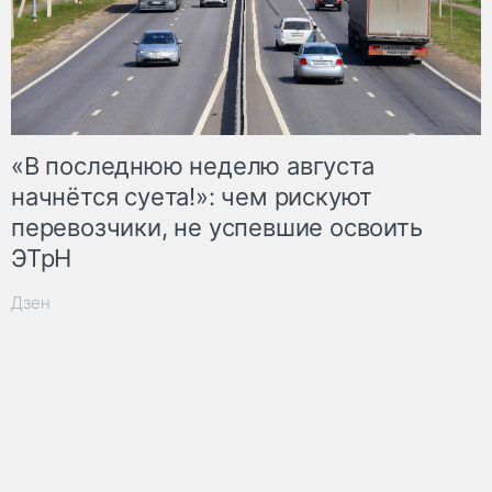
«В последнюю неделю августа
начнётся суета!»: чем рискуют
перевозчики, не успевшие освоить
ЭТрН
Дзен