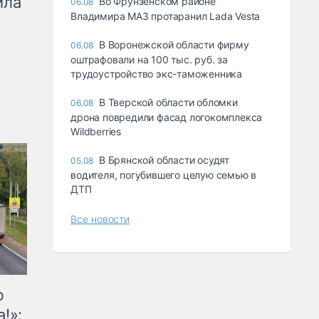
ила
Во Фрунзенском районе
06.08
Владимира МАЗ протаранил Lada Vesta
В Воронежской области фирму
06.08
оштрафовали на 100 тыс. руб. за
трудоустройство экс-таможенника
В Тверской области обломки
06.08
дрона повредили фасад логокомплекса
Wildberries
В Брянской области осудят
05.08
водителя, погубившего целую семью в
ДТП
Все новости
ю
!»: