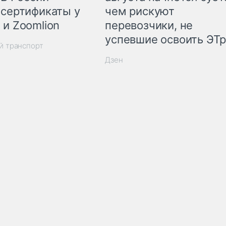
 сертификаты у
чем рискуют
 и Zoomlion
перевозчики, не
успевшие освоить ЭТ
й транспорт
Дзен