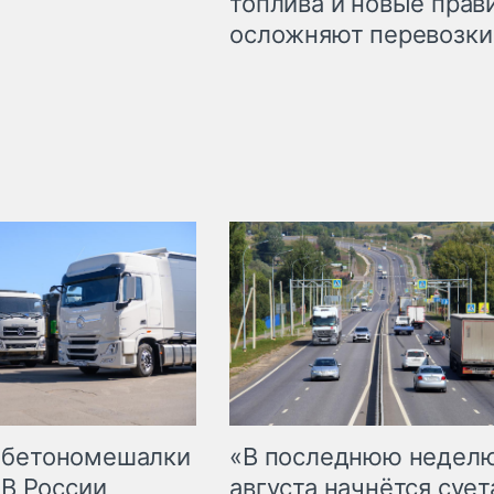
топлива и новые прав
осложняют перевозки
 бетономешалки
«В последнюю недел
 В России
августа начнётся суета