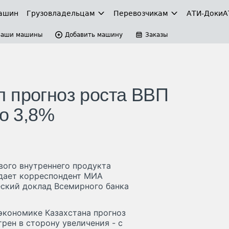
ашин
Грузовладельцам
Перевозчикам
АТИ-Доки
А
Ваши машины
Добавить машину
Заказы
 прогноз роста ВВП
до 3,8%
вого внутреннего продукта
редает корреспондент МИА
ский доклад Всемирного банка
экономике Казахстана прогноз
рен в сторону увеличения - с