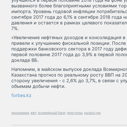
улучшился в первой половине 2018 года на фоне у
вызванного более благоприятными условиями тор
импорта. Уровень годовой инфляции потребительск
сентябре 2017 года до 6,1% в сентябре 2018 года 
давления и остается в рамках целевого показател
7%.
«Увеличение нефтяных доходов и консолидация в
привели к улучшению фискальной позиции. Посл
поддержки банковского сектора в 2017 году дефи
первой половине 2017 года до 3,9% в первой полов
докладе ВБ.
Напомним, в майском выпуске доклада Всемирног
Казахстана прогноз по реальному росту ВВП на 2
сторону увеличения - с 2,6% до 3,7%, в связи с у
объемам добычи нефти.
forbes.kz
экономика
ввп
всемирный банк
прогнозы
казахстан