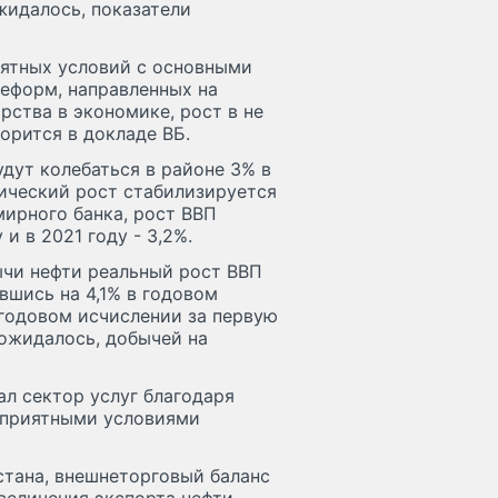
жидалось, показатели
иятных условий с основными
еформ, направленных на
рства в экономике, рост в не
орится в докладе ВБ.
дут колебаться в районе 3% в
мический рост стабилизируется
мирного банка, рост ВВП
 и в 2021 году - 3,2%.
ычи нефти реальный рост ВВП
вшись на 4,1% в годовом
 годовом исчислении за первую
 ожидалось, добычей на
л сектор услуг благодаря
 приятными условиями
стана, внешнеторговый баланс