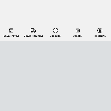
Ваши грузы
Ваши машины
Сервисы
Заказы
Профиль
АВТОМАТИЗАЦИЯ ПЕРЕВОЗОК
Площадки
Заказы
Торги
Тендеры
АТИ-Доки
GPS-мониторинг
АТИ Мессенджер
Цепочки грузов
API ATI.SU
ПОЛЕЗНОЕ
Расчет расстояний
БЕЗОПАСНОСТЬ
Академия ATI.SU