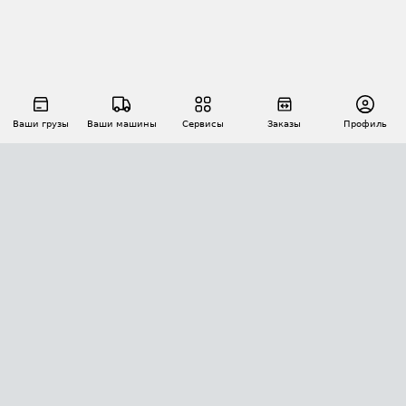
Ваши грузы
Ваши машины
Сервисы
Заказы
Профиль
АВТОМАТИЗАЦИЯ ПЕРЕВОЗОК
Площадки
Заказы
Торги
Тендеры
АТИ-Доки
GPS-мониторинг
АТИ Мессенджер
Цепочки грузов
API ATI.SU
ПОЛЕЗНОЕ
Расчет расстояний
БЕЗОПАСНОСТЬ
Академия ATI.SU