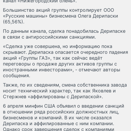
канал «Нижегородский олень».
Большинство акций группы контролирует ООО
«Русские машины» бизнесмена Олега Дерипаски
(65,56%).
По данным канала, сделка понадобилась Дерипаске
в связи с антироссийскими санкциями.
«Сделка уже совершена, но информацию пока
скрывают. Дерипаска опасается очередного падения
акций «Группы ГАЗ», так как сейчас ведёт
переговоры о продаже других активов группы с
иностранными инвесторами», - отмечают авторы
сообщения.
Также, по их сведениям, смена собственника завода
носит технический характер, так как Яковлев и
Стержнев «аффилированы с Дерипаской».
6 апреля минфин США объявил о введении санкций
в отношении ряда российских должностных лиц,
бизнесменов и компаний. В их числе оказался
Дерипаска и аффилированные с ним компании.
Однако срок завершения сделок с компаниями