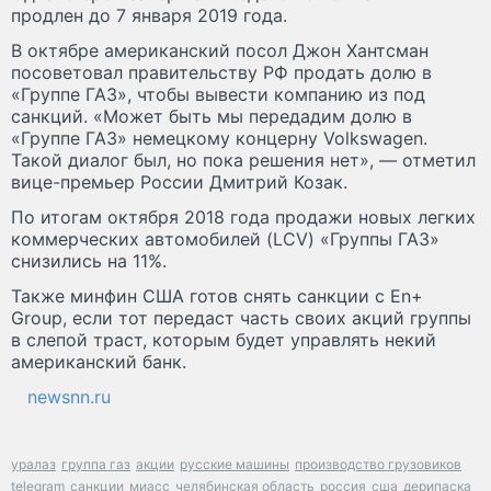
продлен до 7 января 2019 года.
В октябре американский посол Джон Хантсман
посоветовал правительству РФ продать долю в
«Группе ГАЗ», чтобы вывести компанию из под
санкций. «Может быть мы передадим долю в
«Группе ГАЗ» немецкому концерну Volkswagen.
Такой диалог был, но пока решения нет», — отметил
вице-премьер России Дмитрий Козак.
По итогам октября 2018 года продажи новых легких
коммерческих автомобилей (LCV) «Группы ГАЗ»
снизились на 11%.
Также минфин США готов снять санкции с En+
Group, если тот передаст часть своих акций группы
в слепой траст, которым будет управлять некий
американский банк.
newsnn.ru
уралаз
группа газ
акции
русские машины
производство грузовиков
telegram
санкции
миасс
челябинская область
россия
сша
дерипаска