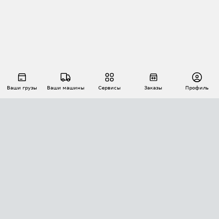
Ваши грузы
Ваши машины
Сервисы
Заказы
Профиль
АВТОМАТИЗАЦИЯ ПЕРЕВОЗОК
Площадки
Заказы
Торги
Тендеры
АТИ-Доки
GPS-мониторинг
АТИ Мессенджер
Цепочки грузов
API ATI.SU
ПОЛЕЗНОЕ
Расчет расстояний