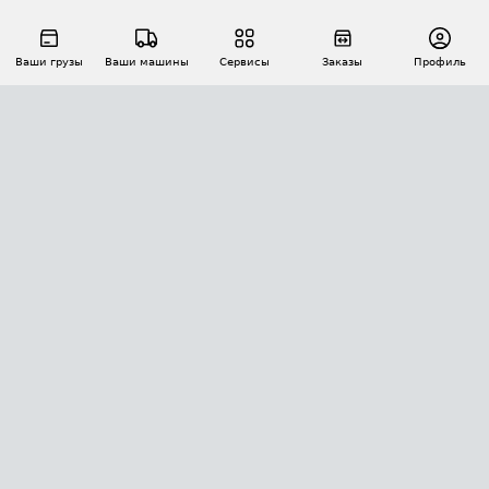
Ваши грузы
Ваши машины
Сервисы
Заказы
Профиль
АВТОМАТИЗАЦИЯ ПЕРЕВОЗОК
Площадки
Заказы
Торги
Тендеры
АТИ-Доки
GPS-мониторинг
АТИ Мессенджер
Цепочки грузов
API ATI.SU
ПОЛЕЗНОЕ
Расчет расстояний
БЕЗОПАСНОСТЬ
Академия ATI.SU
ATI.SU о безопасности
Звезды ATI.SU на вашем сайте
КОНТАКТЫ И ТАРИФЫ
Памятка по проверке контрагентов
Индекс ATI.SU FTL РФ
О системе ATI.SU
Светофор+
Средние ставки
ИНФОРМАЦИЯ
Контактная информация