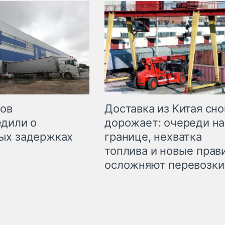
Доставка из Китая сно
ров
дорожает: очереди на
дили о
границе, нехватка
ых задержках
топлива и новые прав
осложняют перевозки