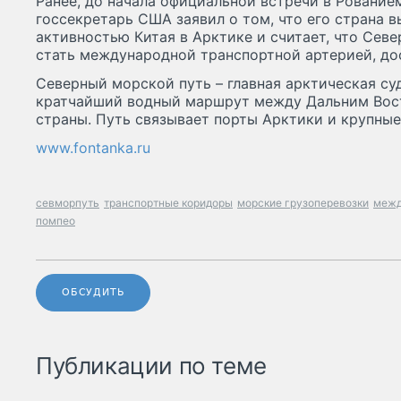
Ранее, до начала официальной встречи в Рование
госсекретарь США заявил о том, что его страна 
активностью Китая в Арктике и считает, что Сев
стать международной транспортной артерией, до
Северный морской путь – главная арктическая су
кратчайший водный маршрут между Дальним Вос
страны. Путь связывает порты Арктики и крупные
www.fontanka.ru
севморпуть
транспортные коридоры
морские грузоперевозки
межд
помпео
ОБСУДИТЬ
Публикации по теме