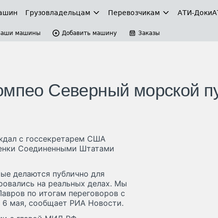
ашин
Грузовладельцам
Перевозчикам
АТИ-Доки
А
Ваши машины
Добавить машину
Заказы
омпео Северный морской п
уждал с госсекретарем США
ценки Соединенными Штатами
рые делаются публично для
ровались на реальных делах. Мы
Лавров по итогам переговоров с
6 мая, сообщает РИА Новости.