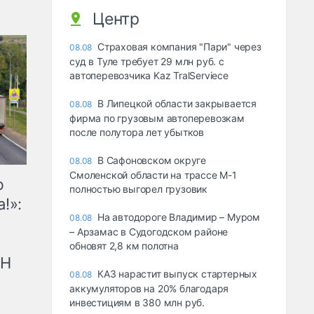
Центр
Страховая компания "Пари" через
08.08
суд в Туле требует 29 млн руб. с
автоперевозчика Kaz TralServiece
В Липецкой области закрывается
08.08
фирма по грузовым автоперевозкам
после полутора лет убытков
В Сафоновском округе
08.08
Смоленской области на трассе М-1
ю
полностью выгорел грузовик
!»:
На автодороге Владимир – Муром
08.08
– Арзамас в Судогодском районе
обновят 2,8 км полотна
рН
КАЗ нарастит выпуск стартерных
08.08
аккумуляторов на 20% благодаря
инвестициям в 380 млн руб.