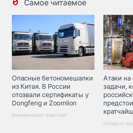
Самое читаемое
Опасные бетономешалки
Атаки на
из Китая. В России
задачи, 
отозвали сертификаты у
российск
Dongfeng и Zoomlion
предстои
кратчайш
Коммерческий транспорт
Склады и гру