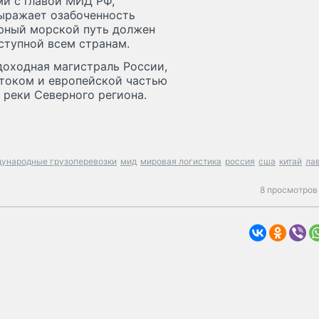
ми с главой МИД РФ,
выражает озабоченность
ерный морской путь должен
ступной всем странам.
доходная магистраль России,
током и европейской частью
 реки Северного региона.
ународные грузоперевозки
мид
мировая логистика
россия
сша
китай
ла
8 просмотров