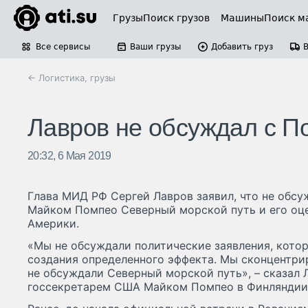
Грузы
Поиск грузов
Машины
Поиск м
Все сервисы
Ваши грузы
Добавить груз
← Логистика, грузы
Лавров не обсуждал с П
20:32, 6 Мая 2019
Глава МИД РФ Сергей Лавров заявил, что не обс
Майком Помпео Северный морской путь и его о
Америки.
«Мы не обсуждали политические заявления, кото
создания определенного эффекта. Мы сконцентри
не обсуждали Северный морской путь», – сказал 
госсекретарем США Майком Помпео в Финляндии 