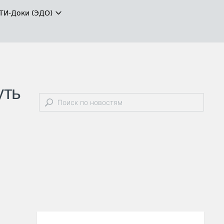
ТИ-Доки (ЭДО)
уть