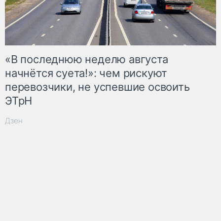
«В последнюю неделю августа
начнётся суета!»: чем рискуют
перевозчики, не успевшие освоить
ЭТрН
Дзен