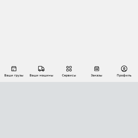
Ваши грузы
Ваши машины
Сервисы
Заказы
Профиль
АВТОМАТИЗАЦИЯ ПЕРЕВОЗОК
Площадки
Заказы
Торги
Тендеры
АТИ-Доки
GPS-мониторинг
АТИ Мессенджер
Цепочки грузов
API ATI.SU