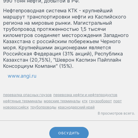
990 тонн нефти, добытой в РФ.
Нефтепроводная система КТК - крупнейший
маршрут транспортировки нефти из Каспийского
региона на мировые рынки. Магистральный
трубопровод протяженностью 1,5 тысячи
километров соединяет месторождения Западного
Казахстана с российским побережьем Черного
моря. Крупнейшими акционерами является
Российская Федерация (31% акций), Республика
Казахстан (20,75%), "Шеврон Каспиэн Пайплайн
Консорциум Компани" (15%).
www.angi.ru
перевалка опасных грузов
перевозка нефти и нефтепродуктов
нефтяные терминалы
морские терминалы
ктк
грузооборот
порт
новороссийск
трубопроводы
краснодарский край
8 просмотров всего.
ОБСУДИТЬ