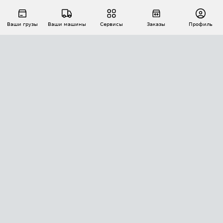
Ваши грузы
Ваши машины
Сервисы
Заказы
Профиль
АВТОМАТИЗАЦИЯ ПЕРЕВОЗОК
Площадки
Заказы
Торги
Тендеры
АТИ-Доки
GPS-мониторинг
АТИ Мессенджер
Цепочки грузов
API ATI.SU
ПОЛЕЗНОЕ
Расчет расстояний
БЕЗОПАСНОСТЬ
Академия ATI.SU
ATI.SU о безопасности
Звезды ATI.SU на вашем сайте
КОНТАКТЫ И ТАРИФЫ
Памятка по проверке контрагентов
Индекс ATI.SU FTL РФ
О системе ATI.SU
Светофор+
Средние ставки
ИНФОРМАЦИЯ
Контактная информация
Страхование