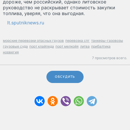
дороже, чем российский, однако литовское
руководство не раскрывает стоимость закупки
топлива, уверяя, что она выгодная.
lt.sputniknews.ru
морские перевозки опасных грузов
перевозка спг
танкеры-газовозы
грузовые суда
порт клайпеда
порт мелкойя
литва
прибалтика
норвегия
7 просмотров всего.
ОБСУДИТЬ