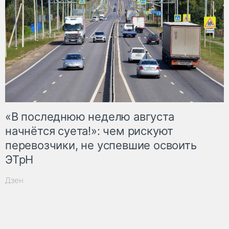
«В последнюю неделю августа
начнётся суета!»: чем рискуют
перевозчики, не успевшие освоить
ЭТрН
Дзен