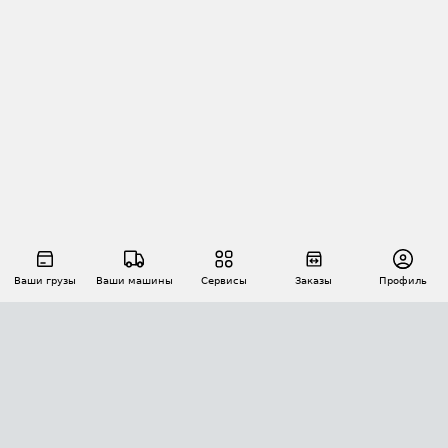
Ваши грузы
Ваши машины
Сервисы
Заказы
Профиль
АВТОМАТИЗАЦИЯ ПЕРЕВОЗОК
Площадки
Заказы
Торги
Тендеры
АТИ-Доки