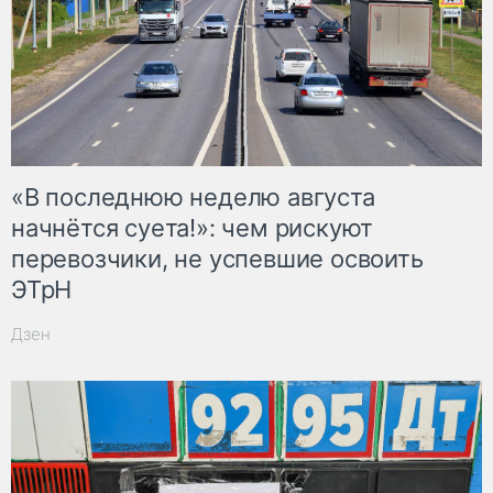
«В последнюю неделю августа
начнётся суета!»: чем рискуют
перевозчики, не успевшие освоить
ЭТрН
Дзен