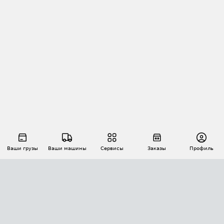
Ваши грузы
Ваши машины
Сервисы
Заказы
Профиль
АВТОМАТИЗАЦИЯ ПЕРЕВОЗОК
Площадки
Заказы
Торги
Тендеры
АТИ-Доки