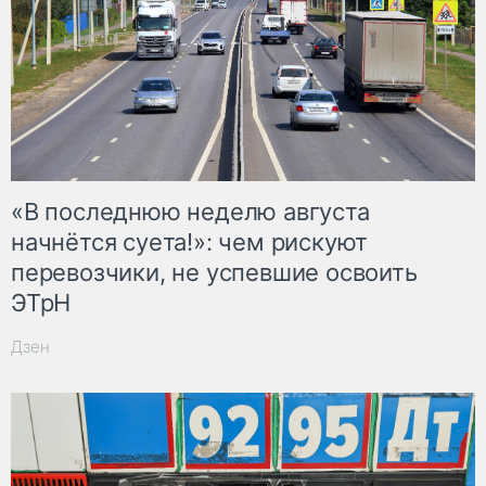
«В последнюю неделю августа
начнётся суета!»: чем рискуют
перевозчики, не успевшие освоить
ЭТрН
Дзен