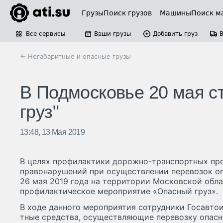
Грузы
Поиск грузов
Машины
Поиск м
Все сервисы
Ваши грузы
Добавить груз
← Негабаритные и опасные грузы
В Подмосковье 20 мая с
груз"
13:48, 13 Мая 2019
В целях профилактики дорожно-транспортных пр
правонарушений при осуществлении перевозок оп
26 мая 2019 года на территории Московской обл
профилактическое мероприятие «Опасный груз».
В хо­де дан­но­го ме­роп­ри­ятия сот­рудни­ки Го­сав­то
тные средс­тва, осу­щест­вля­ющие пе­ревоз­ку опас­ны