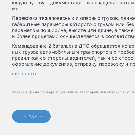
ющую пу­тевую до­ку­мен­та­цию и ос­на­ще­ние ав­то­мо
ми.
Пе­ревоз­ка тя­жело­вес­ных и опас­ных гру­зов, дви­ж
га­барит­ные па­рамет­ры ко­торо­го с гру­зом или без
па­рамет­ры по ши­рине, вы­соте или дли­не, а так­же 
и бо­лее при­цепа­ми осу­щест­вля­ет­ся в со­от­ветс­тви
Командование 2 батальона ДПС об­ра­ща­ет­ся ко все
ных гру­зов ав­то­мобиль­ным транс­пор­том с тре­бова
пра­вил как со сто­роны во­дите­лей, так и со сто­ро
оформ­ле­ние до­кумен­тов, отп­рав­ку, пе­ре­воз­ку и п
intaldom.ru
опасные грузы
проверки грузовиков
автоперевозки опасных грузов
ОБСУДИТЬ