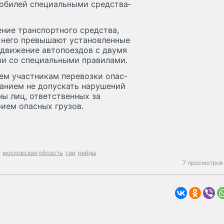
­би­лей спе­ци­аль­ны­ми средс­тва­
ение транс­пор­тно­го средс­тва,
 не­го пре­выша­ют ус­та­нов­ленные
дви­жение ав­то­по­ез­дов с дву­мя
и со спе­ци­аль­ны­ми пра­ви­ла­ми.
м участ­ни­кам пе­ревоз­ки опас­
­ни­ем не до­пус­кать на­руше­ний
ны лиц, от­ветс­твен­ных за
ри­ем опас­ных гру­зов.
московская область
гаи
рейды
7 просмотров