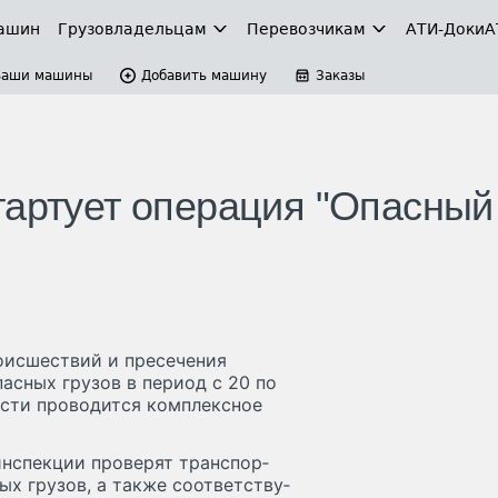
ашин
Грузовладельцам
Перевозчикам
АТИ-Доки
А
Ваши машины
Добавить машину
Заказы
тартует операция "Опасный
оисшествий и пресечения
асных грузов в период с 20 по
асти проводится комплексное
­инс­пек­ции про­верят транс­пор­
х гру­зов, а так­же со­от­ветс­тву­