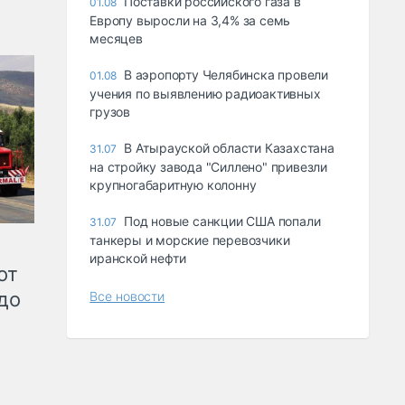
Поставки российского газа в
01.08
Европу выросли на 3,4% за семь
месяцев
В аэропорту Челябинска провели
01.08
учения по выявлению радиоактивных
грузов
В Атырауской области Казахстана
31.07
на стройку завода "Силлено" привезли
крупногабаритную колонну
Под новые санкции США попали
31.07
танкеры и морские перевозчики
иранской нефти
от
до
Все новости