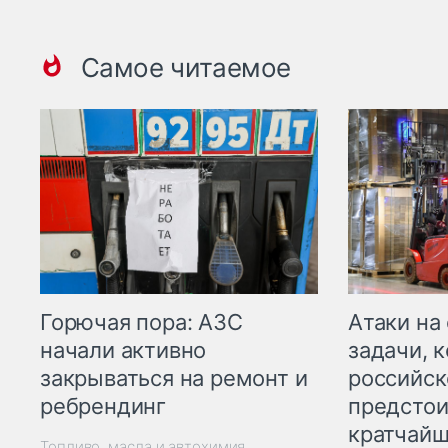
Самое читаемое
Горючая пора: АЗС
Атаки на
начали активно
задачи, 
закрываться на ремонт и
российск
ребрендинг
предстои
кратчайш
Топливо, масла и автохимия