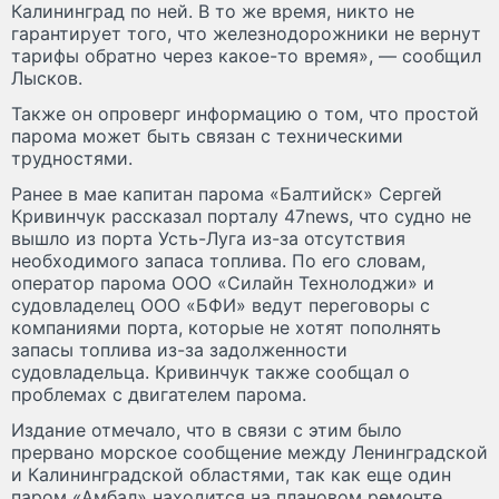
Калининград по ней. В то же время, никто не
гарантирует того, что железнодорожники не вернут
тарифы обратно через какое-то время», — сообщил
Лысков.
Также он опроверг информацию о том, что простой
парома может быть связан с техническими
трудностями.
Ранее в мае капитан парома «Балтийск» Сергей
Кривинчук рассказал порталу 47news, что судно не
вышло из порта Усть-Луга из-за отсутствия
необходимого запаса топлива. По его словам,
оператор парома ООО «Силайн Технолоджи» и
судовладелец ООО «БФИ» ведут переговоры с
компаниями порта, которые не хотят пополнять
запасы топлива из-за задолженности
судовладельца. Кривинчук также сообщал о
проблемах с двигателем парома.
Издание отмечало, что в связи с этим было
прервано морское сообщение между Ленинградской
и Калининградской областями, так как еще один
паром «Амбал» находится на плановом ремонте.