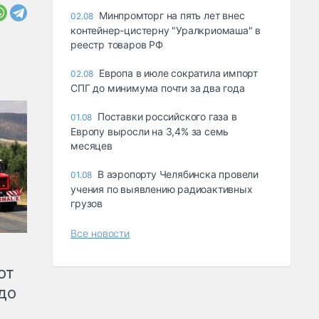
Минпромторг на пять лет внес
02.08
контейнер-цистерну "Уралкриомаша" в
реестр товаров РФ
Европа в июле сократила импорт
02.08
СПГ до минимума почти за два года
Поставки российского газа в
01.08
Европу выросли на 3,4% за семь
месяцев
В аэропорту Челябинска провели
01.08
учения по выявлению радиоактивных
грузов
Все новости
от
до