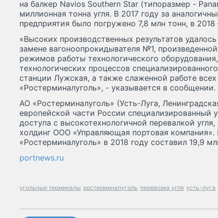
на балкер Navios Southern Star (типоразмер - Pan
миллионная тонна угля. В 2017 году за аналогич
предприятия было погружено 7,8 млн тонн, в 2018 
«Высоких производственных результатов удалось
замене вагоноопрокидывателя №1, произведенной 
режимов работы технологического оборудования
технологических процессов специализированного
станции Лужская, а также слаженной работе все
«Ростерминалуголь», - указывается в сообщении.
АО «Ростерминалуголь» (Усть-Луга, Ленинградска
европейской части России специализированный 
доступа с высокотехнологичной перевалкой угля,
холдинг ООО «Управляющая портовая компания».
«Ростерминалуголь» в 2018 году составил 19,9 мл
portnews.ru
угольные терминалы
ростерминалуголь
перевозка угля
усть-луга