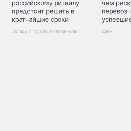
российскому ритейлу
чем рис
предстоит решить в
перевозч
кратчайшие сроки
успевшие
Склады и грузовые терминалы
Дзен