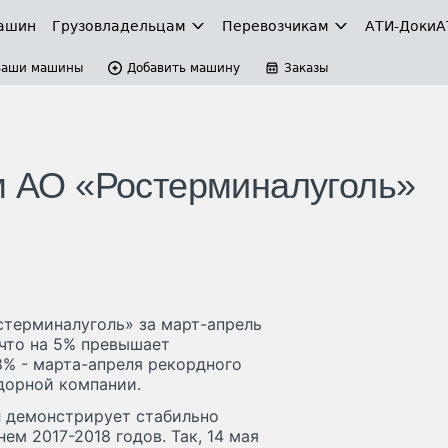
ашин
Грузовладельцам
Перевозчикам
АТИ-Доки
А
Ваши машины
Добавить машину
Заказы
ем АО «Ростерминалуголь»
стерминалуголь» за март-апрель
 что на 5% превышает
8% - марта-апреля рекордного
дорной компании.
л демонстрирует стабильно
м 2017-2018 годов. Так, 14 мая