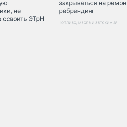
закрываться на ремон
куют
ребрендинг
ики, не
 освоить ЭТрН
Топливо, масла и автохимия