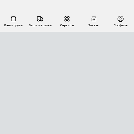
Ваши грузы
Ваши машины
Сервисы
Заказы
Профиль
АВТОМАТИЗАЦИЯ ПЕРЕВОЗОК
Площадки
Заказы
Торги
Тендеры
АТИ-Доки
GPS-мониторинг
АТИ Мессенджер
Цепочки грузов
API ATI.SU
ПОЛЕЗНОЕ
Расчет расстояний
БЕЗОПАСНОСТЬ
Академия ATI.SU
ATI.SU о безопасности
Звезды ATI.SU на вашем сайте
КОНТАКТЫ И ТАРИФЫ
Памятка по проверке контрагентов
Индекс ATI.SU FTL РФ
О системе ATI.SU