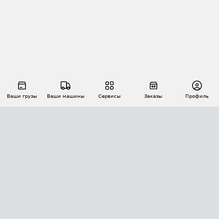
Ваши грузы
Ваши машины
Сервисы
Заказы
Профиль
АВТОМАТИЗАЦИЯ ПЕРЕВОЗОК
Площадки
Заказы
Торги
Тендеры
АТИ-Доки
GPS-мониторинг
АТИ Мессенджер
Цепочки грузов
API ATI.SU
ПОЛЕЗНОЕ